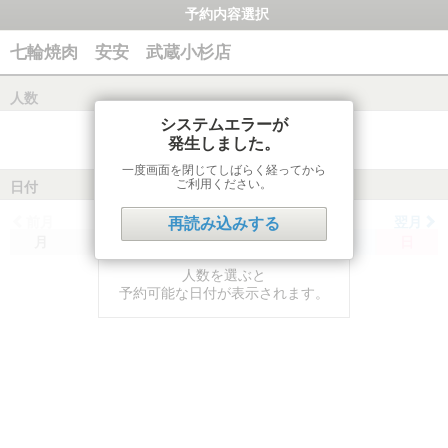
予約内容選択
七輪焼肉 安安 武蔵小杉店
人数
システムエラーが
発生しました。
一度画面を閉じてしばらく経ってから
ご利用ください。
日付
前月
翌月
再読み込みする
月
火
水
木
金
土
日
人数を選ぶと
予約可能な日付が表示されます。