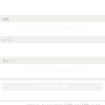
時間
人数、日付を選ぶとネット予約可能な時間が表示されます
コース
人数、日付、時間を選ぶとネット予約可能なコースが表示されます
席タイプ
コースを選ぶとネット予約可能な席が表示されます
予約入力画面に進む
このページは、ホットペッパーグルメの予約システムを利用しています。