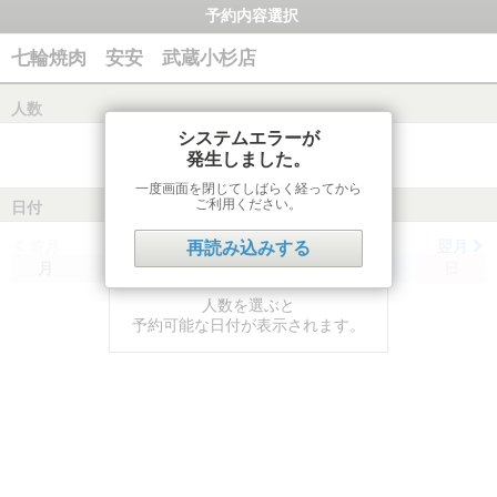
予約内容選択
七輪焼肉 安安 武蔵小杉店
人数
システムエラーが
発生しました。
一度画面を閉じてしばらく経ってから
ご利用ください。
日付
前月
翌月
再読み込みする
月
火
水
木
金
土
日
人数を選ぶと
予約可能な日付が表示されます。