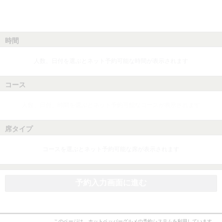
時間
人数、日付を選ぶとネット予約可能な時間が表示されます
コース
人数、日付、時間を選ぶとネット予約可能なコースが表示されます
席タイプ
コースを選ぶとネット予約可能な席が表示されます
予約入力画面に進む
このページは、ホットペッパーグルメの予約システムを利用しています。