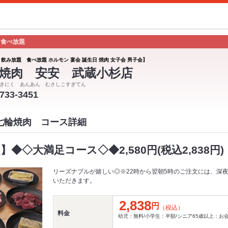
 食べ放題
 飲み放題 食べ放題 ホルモン 宴会 誕生日 焼肉 女子会 男子会】
焼肉 安安 武蔵小杉店
きにく あんあん むさしこすぎてん
-733-3451
 七輪焼肉 コース詳細
】◆◇大満足コース◇◆2,580円(税込2,838円)
リーズナブルが嬉しい◎※22時から翌朝5時のご注文には、深夜
いただきます。
2,838
円
（税込）
料金
幼児：無料/小学生：半額/シニア65歳以上：お