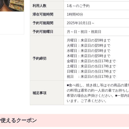
利用人数
1名～
のご予約
滞在可能時間
1時間40分
予約可能期間
2025年10月1日～
予約可能曜日
月～日・祝日・祝前日
月曜日：来店日の翌0時まで
火曜日：来店日の翌0時まで
水曜日：来店日の翌0時まで
木曜日：来店日の翌0時まで
予約締切
金曜日：来店日の当日17時まで
土曜日：来店日の当日17時まで
日曜日：来店日の当日17時まで
祝日 ：来店日の当日17時まで
■食べ残し、焼き残し等はその商品の通
の料理は通常の約一人前の量でお持ちし
補足事項
希望の場合お声掛けください。■一部内
います。ご了承ください。
で使えるクーポン