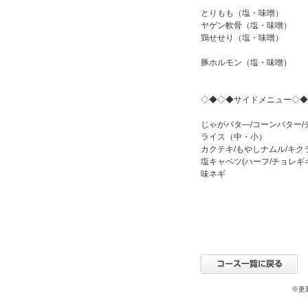
とりもも（塩・味噌）
ヤゲン軟骨（塩・味噌）
鶏せせり（塩・味噌）
豚ホルモン（塩・味噌）
◇◆◇◆サイドメニュー◇◆
じゃがバタ―/コーンバター/
ライス（中・小）
カクテキ/もやしナムル/キク
塩キャベツ(ハーフ/チョレギ
味ネギ
※更