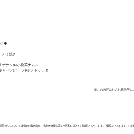
◇◆
チヂミ焼き
ラゲナムル/小松菜ナムル
キャベツ(ハーフ)/ポテトサラダ
※この内容は仕入れ状況等に
新日が2021/3/31以前の情報は、当時の価格及び税率に基づく情報となります。価格につきまして