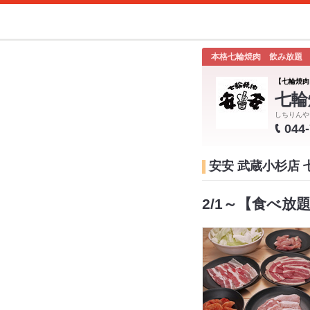
本格七輪焼肉 飲み放題
【七輪焼肉
七輪
しちりんや
044
安安 武蔵小杉店
2/1～【食べ放題