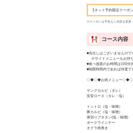
【ネット予約限定クーポン】ドリ
※クーポンは予告なく内容を変更
コース内容
■先出しはございませんので
※サイドメニューもお待ち
■食べ放題のお時間は100分
■制限時間内であれば何度で
◇◆◇◆お肉メニュー◇◆◇
ヤングカルビ（タレ）
安安ロース（タレ・塩）
トントロ（塩・味噌）
豚カルビ（塩・味噌）
厚切りブタタン(塩・味噌)
ポークウインナー
オクラ肉巻き