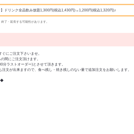
ンク全品飲み放題1,300円(税込1,430円)→1,200円(税込1,320円)♪
・終了・延長する可能性があります。
すぐにご注文下さいませ。
の間にご注文頂けます。
(80分ラストオーダー)とさせて頂きます。
も注文が出来ますので、食べ残し・焼き残しのない量で追加注文をお願いします。
◆