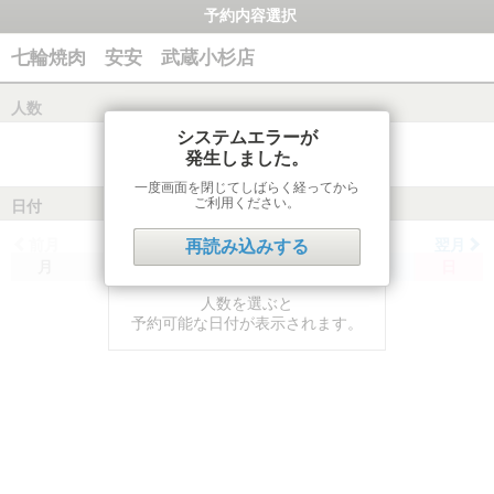
予約内容選択
七輪焼肉 安安 武蔵小杉店
人数
システムエラーが
発生しました。
一度画面を閉じてしばらく経ってから
ご利用ください。
日付
前月
翌月
再読み込みする
月
火
水
木
金
土
日
人数を選ぶと
予約可能な日付が表示されます。