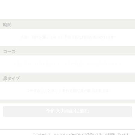
時間
人数、日付を選ぶとネット予約可能な時間が表示されます
コース
人数、日付、時間を選ぶとネット予約可能なコースが表示されます
席タイプ
コースを選ぶとネット予約可能な席が表示されます
予約入力画面に進む
このページは、ホットペッパーグルメの予約システムを利用しています。