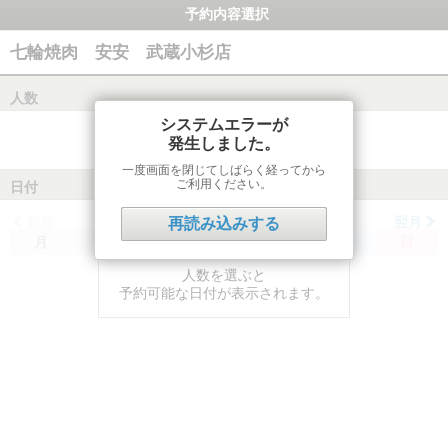
予約内容選択
七輪焼肉 安安 武蔵小杉店
人数
システムエラーが
発生しました。
一度画面を閉じてしばらく経ってから
ご利用ください。
日付
前月
翌月
再読み込みする
月
火
水
木
金
土
日
人数を選ぶと
予約可能な日付が表示されます。