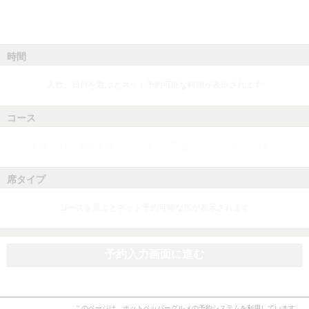
時間
人数、日付を選ぶとネット予約可能な時間が表示されます
コース
人数、日付、時間を選ぶとネット予約可能なコースが表示されます
席タイプ
コースを選ぶとネット予約可能な席が表示されます
予約入力画面に進む
このページは、ホットペッパーグルメの予約システムを利用しています。