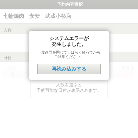
予約内容選択
七輪焼肉 安安 武蔵小杉店
人数
システムエラーが
発生しました。
一度画面を閉じてしばらく経ってから
ご利用ください。
日付
前月
翌月
再読み込みする
月
火
水
木
金
土
日
人数を選ぶと
予約可能な日付が表示されます。