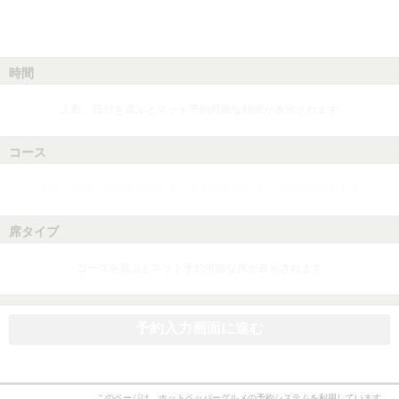
時間
人数、日付を選ぶとネット予約可能な時間が表示されます
コース
人数、日付、時間を選ぶとネット予約可能なコースが表示されます
席タイプ
コースを選ぶとネット予約可能な席が表示されます
予約入力画面に進む
このページは、ホットペッパーグルメの予約システムを利用しています。