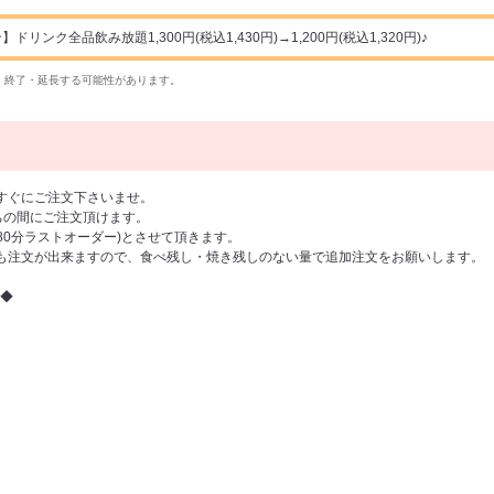
ンク全品飲み放題1,300円(税込1,430円)→1,200円(税込1,320円)♪
・終了・延長する可能性があります。
すぐにご注文下さいませ。
の間にご注文頂けます。
(80分ラストオーダー)とさせて頂きます。
も注文が出来ますので、食べ残し・焼き残しのない量で追加注文をお願いします。
◆