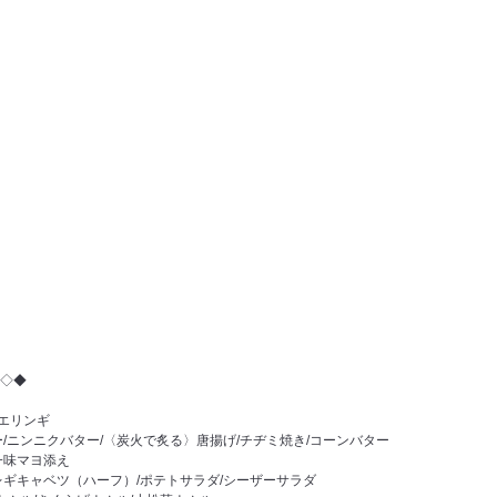
◇◆
/エリンギ
/ニンニクバター/〈炭火で炙る〉唐揚げ/チヂミ焼き/コーンバター
一味マヨ添え
レギキャベツ（ハーフ）/ポテトサラダ/シーザーサラダ