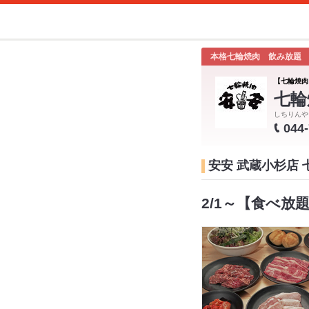
本格七輪焼肉 飲み放題
【七輪焼肉
七輪
しちりんや
044
安安 武蔵小杉店
2/1～【食べ放題