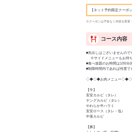
【ネット予約限定クーポン】ドリ
※クーポンは予告なく内容を変更
コース内容
■先出しはございませんので
※サイドメニューもお待ち
■食べ放題のお時間は100分
■制限時間内であれば何度で
◇◆◇◆お肉メニュー◇◆◇
【牛】
安安カルビ（タレ）
ヤングカルビ（タレ）
やわらか牛ハラミ
安安ロース（タレ・塩）
中落カルビ
【豚】