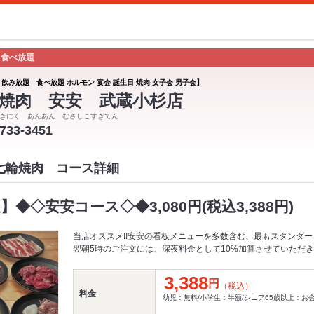
 食べ放題
 飲み放題 食べ放題 ホルモン 宴会 誕生日 焼肉 女子会 男子会】
焼肉 安安 武蔵小杉店
きにく あんあん むさしこすぎてん
-733-3451
 七輪焼肉 コース詳細
】◆◇安安コース◇◆3,080円(税込3,388円)
当店オススメ!!安安の看板メニューを多数含む、最もスタンダー
翌朝5時のご注文には、深夜料金として10%加算させていただ
3,388
円
（税込）
料金
幼児：無料/小学生：半額/シニア65歳以上：お