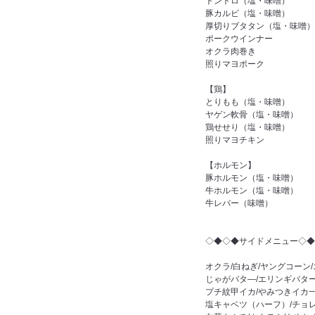
トントロ（塩・味噌）
豚カルビ（塩・味噌）
厚切りブタタン（塩・味噌）
ポークウインナー
オクラ肉巻き
照りマヨポーク
【鶏】
とりもも（塩・味噌）
ヤゲン軟骨（塩・味噌）
鶏せせり（塩・味噌）
照りマヨチキン
【ホルモン】
豚ホルモン（塩・味噌）
牛ホルモン（塩・味噌）
牛レバー（味噌）
◇◆◇◆サイドメニュー◇◆
オクラ/白ねぎ/ヤングコーン
じゃがバタ―/エリンギバター
プチ紋甲イカ/やみつきイカ
塩キャベツ（ハーフ）/チョ