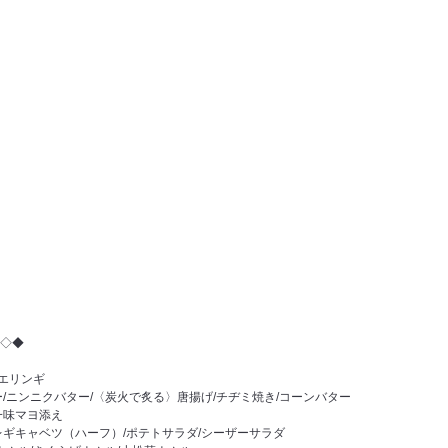
◇◆
/エリンギ
/ニンニクバター/〈炭火で炙る〉唐揚げ/チヂミ焼き/コーンバター
一味マヨ添え
レギキャベツ（ハーフ）/ポテトサラダ/シーザーサラダ