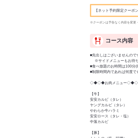
【ネット予約限定クーポン】ドリ
※クーポンは予告なく内容を変更
コース内容
■先出しはございませんので
※サイドメニューもお待ち
■食べ放題のお時間は100分
■制限時間内であれば何度で
◇◆◇◆お肉メニュー◇◆◇
【牛】
安安カルビ（タレ）
ヤングカルビ（タレ）
やわらか牛ハラミ
安安ロース（タレ・塩）
中落カルビ
【豚】