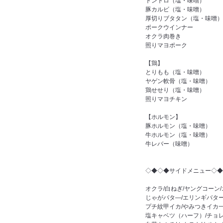
トントロ（塩・味噌）
豚カルビ（塩・味噌）
厚切りブタタン（塩・味噌）
ポークウインナー
オクラ肉巻き
照りマヨポーク
【鶏】
とりもも（塩・味噌）
ヤゲン軟骨（塩・味噌）
鶏せせり（塩・味噌）
照りマヨチキン
【ホルモン】
豚ホルモン（塩・味噌）
牛ホルモン（塩・味噌）
牛レバー（味噌）
◇◆◇◆サイドメニュー◇◆
オクラ/白ねぎ/ヤングコーン
じゃがバタ―/エリンギバター
プチ紋甲イカ/やみつきイカ
塩キャベツ（ハーフ）/チョ