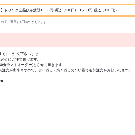
ンク全品飲み放題1,300円(税込1,430円)→1,200円(税込1,320円)♪
・終了・延長する可能性があります。
すぐにご注文下さいませ。
の間にご注文頂けます。
(80分ラストオーダー)とさせて頂きます。
も注文が出来ますので、食べ残し・焼き残しのない量で追加注文をお願いします。
◆