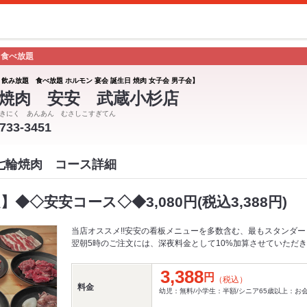
 食べ放題
 飲み放題 食べ放題 ホルモン 宴会 誕生日 焼肉 女子会 男子会】
焼肉 安安 武蔵小杉店
きにく あんあん むさしこすぎてん
-733-3451
 七輪焼肉 コース詳細
】◆◇安安コース◇◆3,080円(税込3,388円)
当店オススメ!!安安の看板メニューを多数含む、最もスタンダー
翌朝5時のご注文には、深夜料金として10%加算させていただ
3,388
円
（税込）
料金
幼児：無料/小学生：半額/シニア65歳以上：お