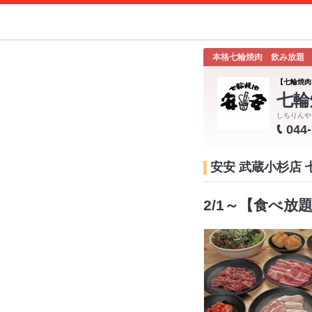
本格七輪焼肉 飲み放題
【七輪焼肉
七輪
しちりんや
044
安安 武蔵小杉店
2/1～【食べ放題