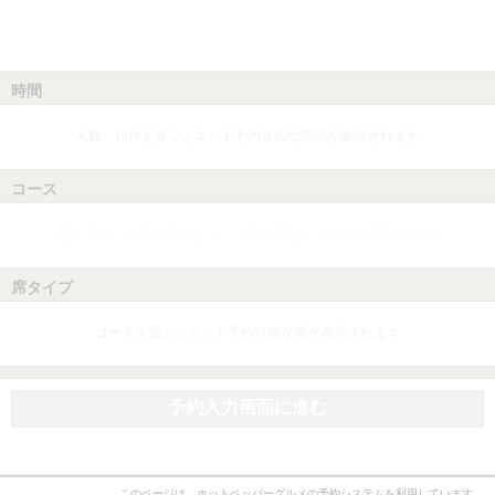
時間
人数、日付を選ぶとネット予約可能な時間が表示されます
コース
人数、日付、時間を選ぶとネット予約可能なコースが表示されます
席タイプ
コースを選ぶとネット予約可能な席が表示されます
予約入力画面に進む
このページは、ホットペッパーグルメの予約システムを利用しています。