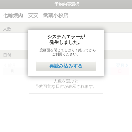
予約内容選択
七輪焼肉 安安 武蔵小杉店
人数
システムエラーが
発生しました。
一度画面を閉じてしばらく経ってから
ご利用ください。
日付
前月
翌月
再読み込みする
月
火
水
木
金
土
日
人数を選ぶと
予約可能な日付が表示されます。