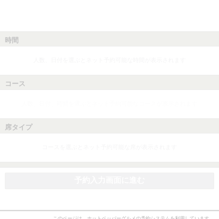
時間
人数、日付を選ぶとネット予約可能な時間が表示されます
コース
人数、日付、時間を選ぶとネット予約可能なコースが表示されます
席タイプ
コースを選ぶとネット予約可能な席が表示されます
予約入力画面に進む
このページは、ホットペッパーグルメの予約システムを利用しています。