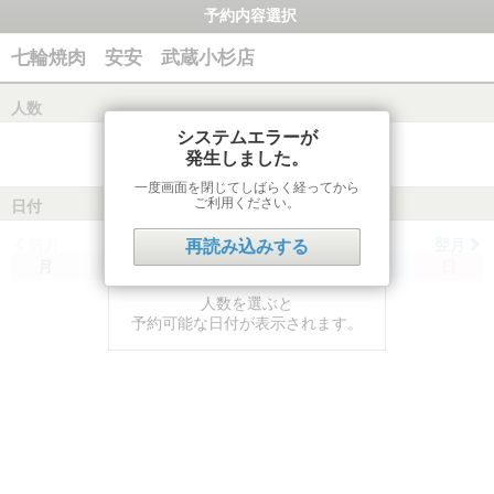
予約内容選択
七輪焼肉 安安 武蔵小杉店
人数
システムエラーが
発生しました。
一度画面を閉じてしばらく経ってから
ご利用ください。
日付
前月
翌月
再読み込みする
月
火
水
木
金
土
日
人数を選ぶと
予約可能な日付が表示されます。