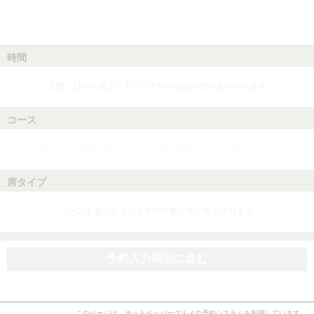
時間
人数、日付を選ぶとネット予約可能な時間が表示されます
コース
人数、日付、時間を選ぶとネット予約可能なコースが表示されます
席タイプ
コースを選ぶとネット予約可能な席が表示されます
予約入力画面に進む
このページは、ホットペッパーグルメの予約システムを利用しています。