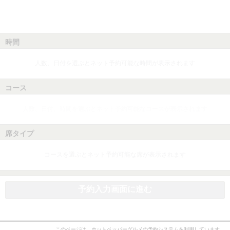
時間
人数、日付を選ぶとネット予約可能な時間が表示されます
コース
人数、日付、時間を選ぶとネット予約可能なコースが表示されます
席タイプ
コースを選ぶとネット予約可能な席が表示されます
予約入力画面に進む
このページは、ホットペッパーグルメの予約システムを利用しています。