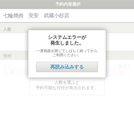
予約内容選択
七輪焼肉 安安 武蔵小杉店
人数
システムエラーが
発生しました。
一度画面を閉じてしばらく経ってから
ご利用ください。
日付
前月
翌月
再読み込みする
月
火
水
木
金
土
日
人数を選ぶと
予約可能な日付が表示されます。