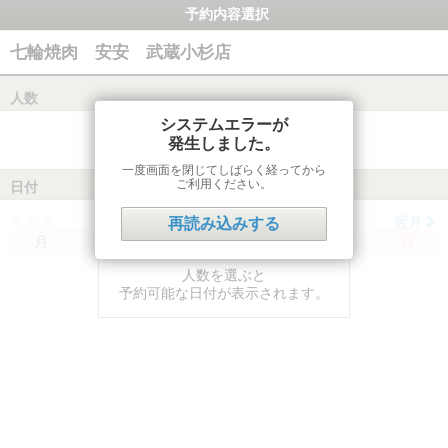
予約内容選択
七輪焼肉 安安 武蔵小杉店
人数
システムエラーが
発生しました。
一度画面を閉じてしばらく経ってから
ご利用ください。
日付
前月
翌月
再読み込みする
月
火
水
木
金
土
日
人数を選ぶと
予約可能な日付が表示されます。