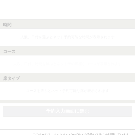
時間
人数、日付を選ぶとネット予約可能な時間が表示されます
コース
人数、日付、時間を選ぶとネット予約可能なコースが表示されます
席タイプ
コースを選ぶとネット予約可能な席が表示されます
予約入力画面に進む
このページは、ホットペッパーグルメの予約システムを利用しています。