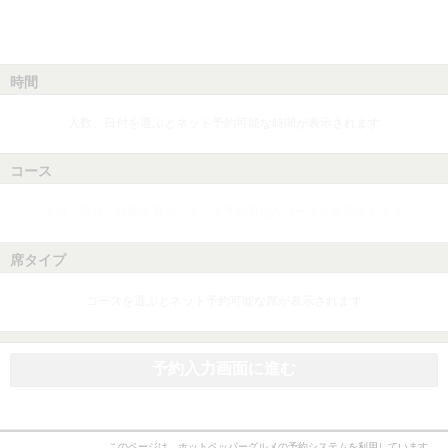
時間
人数、日付を選ぶとネット予約可能な時間が表示されます
コース
人数、日付、時間を選ぶとネット予約可能なコースが表示されます
席タイプ
コースを選ぶとネット予約可能な席が表示されます
予約入力画面に進む
このページは、ホットペッパーグルメの予約システムを利用しています。