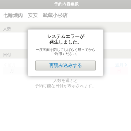
予約内容選択
七輪焼肉 安安 武蔵小杉店
人数
システムエラーが
発生しました。
一度画面を閉じてしばらく経ってから
ご利用ください。
日付
前月
翌月
再読み込みする
月
火
水
木
金
土
日
人数を選ぶと
予約可能な日付が表示されます。