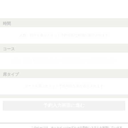
時間
人数、日付を選ぶとネット予約可能な時間が表示されます
コース
人数、日付、時間を選ぶとネット予約可能なコースが表示されます
席タイプ
コースを選ぶとネット予約可能な席が表示されます
予約入力画面に進む
このページは、ホットペッパーグルメの予約システムを利用しています。