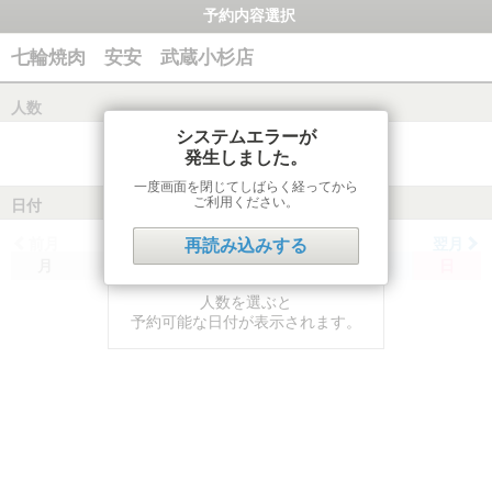
予約内容選択
七輪焼肉 安安 武蔵小杉店
人数
システムエラーが
発生しました。
一度画面を閉じてしばらく経ってから
ご利用ください。
日付
前月
翌月
再読み込みする
月
火
水
木
金
土
日
人数を選ぶと
予約可能な日付が表示されます。