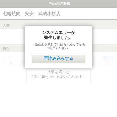
予約内容選択
七輪焼肉 安安 武蔵小杉店
人数
システムエラーが
発生しました。
一度画面を閉じてしばらく経ってから
ご利用ください。
日付
前月
翌月
再読み込みする
月
火
水
木
金
土
日
人数を選ぶと
予約可能な日付が表示されます。