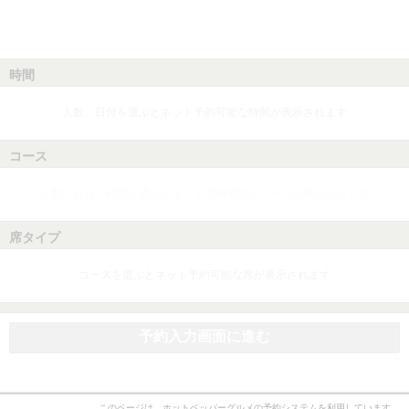
時間
人数、日付を選ぶとネット予約可能な時間が表示されます
コース
人数、日付、時間を選ぶとネット予約可能なコースが表示されます
席タイプ
コースを選ぶとネット予約可能な席が表示されます
予約入力画面に進む
このページは、ホットペッパーグルメの予約システムを利用しています。