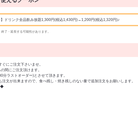
で使えるクーポン
ンク全品飲み放題1,300円(税込1,430円)→1,200円(税込1,320円)♪
・終了・延長する可能性があります。
すぐにご注文下さいませ。
の間にご注文頂けます。
(80分ラストオーダー)とさせて頂きます。
も注文が出来ますので、食べ残し・焼き残しのない量で追加注文をお願いします。
◆