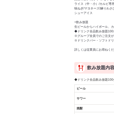
ライス（中・小）/カルビ専用
味ねぎ/マヨネーズ/練りわさ
シューアイス
+飲み放題
生ビールからハイボール、カ
◆ドリンク全品飲み放題100分
※グループ全員でのご注文が
※ドリンクバー・ソフトドリ
詳しくは従業員にお尋ねくだ
飲み放題内
◆ドリンク全品飲み放題100分
ビール
サワー
焼酎