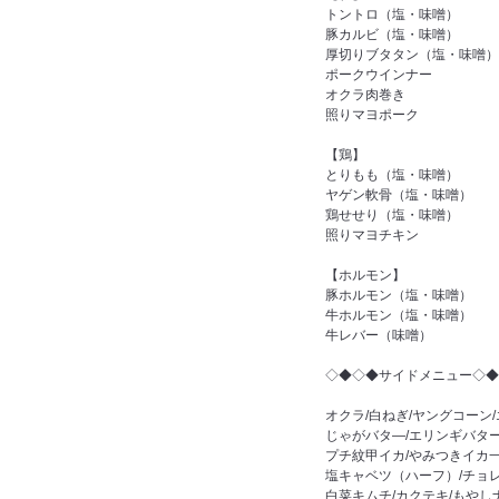
トントロ（塩・味噌）
豚カルビ（塩・味噌）
厚切りブタタン（塩・味噌）
ポークウインナー
オクラ肉巻き
照りマヨポーク
【鶏】
とりもも（塩・味噌）
ヤゲン軟骨（塩・味噌）
鶏せせり（塩・味噌）
照りマヨチキン
【ホルモン】
豚ホルモン（塩・味噌）
牛ホルモン（塩・味噌）
牛レバー（味噌）
◇◆◇◆サイドメニュー◇◆
オクラ/白ねぎ/ヤングコーン
じゃがバタ―/エリンギバター
プチ紋甲イカ/やみつきイカ
塩キャベツ（ハーフ）/チョ
白菜キムチ/カクテキ/もやし