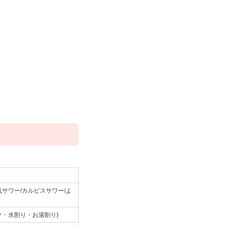
サワー/カルピスサワー/よ
ク・水割り・お湯割り)