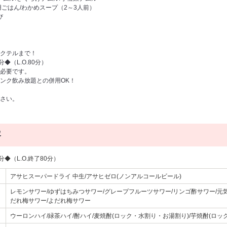
ごはん/わかめスープ（2～3人前）
び
クテルまで！
◆（L.O.80分）
必要です。
ンク飲み放題との併用OK！
さい。
容
◆（L.O.終了80分）
アサヒスーパードライ 中生/アサヒゼロ(ノンアルコールビール)
レモンサワー/ゆずはちみつサワー/グレープフルーツサワー/リンゴ酢サワー/元気
だれ梅サワー/よだれ梅サワー
ウーロンハイ/緑茶ハイ/酎ハイ/麦焼酎(ロック・水割り・お湯割り)/芋焼酎(ロッ