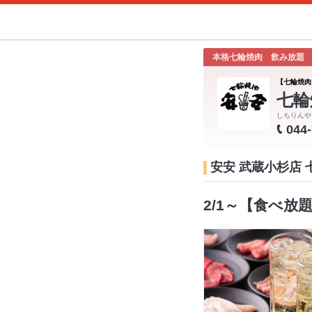
本格七輪焼肉 飲み放題
【七輪焼肉
七輪
しちりんや
044
安安 武蔵小杉店
2/1～【食べ放題