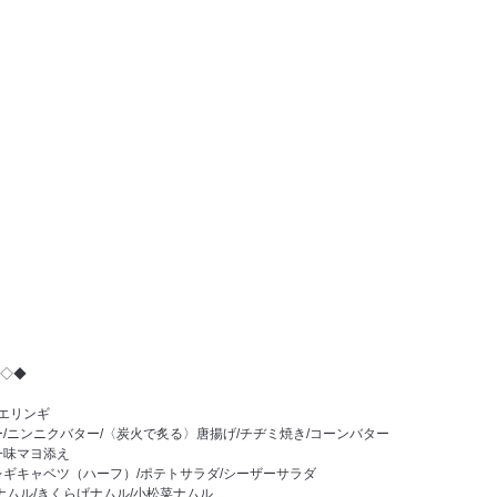
◇◆
/エリンギ
/ニンニクバター/〈炭火で炙る〉唐揚げ/チヂミ焼き/コーンバター
一味マヨ添え
レギキャベツ（ハーフ）/ポテトサラダ/シーザーサラダ
ナムル/きくらげナムル/小松菜ナムル