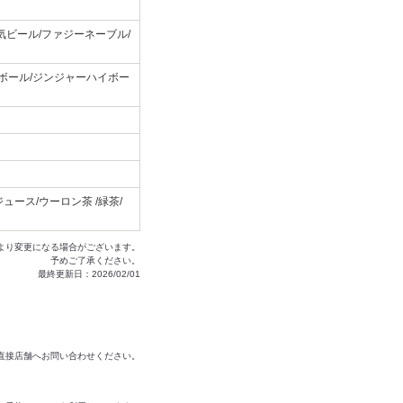
気ビール/ファジーネーブル/
イボール/ジンジャーハイボー
ース/ウーロン茶 /緑茶/
より変更になる場合がございます。
予めご了承ください。
最終更新日：2026/02/01
は直接店舗へお問い合わせください。