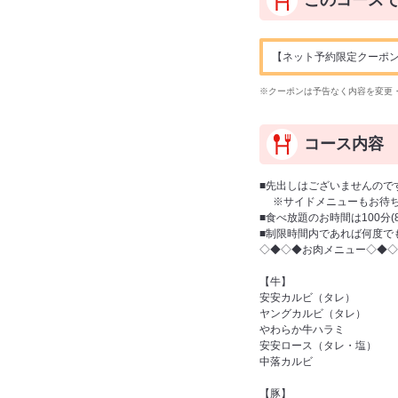
このコース
【ネット予約限定クーポン】ドリ
※クーポンは予告なく内容を変更
コース内容
■先出しはございませんので
※サイドメニューもお待ち
■食べ放題のお時間は100分
■制限時間内であれば何度で
◇◆◇◆お肉メニュー◇◆◇
【牛】
安安カルビ（タレ）
ヤングカルビ（タレ）
やわらか牛ハラミ
安安ロース（タレ・塩）
中落カルビ
【豚】