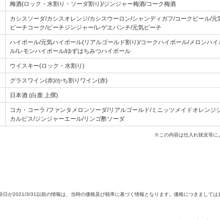
梅酒(ロック・水割り・ソーダ割り)/ジンジャー梅酒/コーク梅酒
カシスソーダ/カシスオレンジ/カシスウーロン/シャンディガフ/コークビール/元
ピーチコーク/ピーチジンジャー/レゲエパンチ/元気ピーチ
ハイボール/元気ハイボール(リアルゴールド割り)/コークハイボール/メロンハ
ル/レモンハイボール/ゆずはちみつハイボール
ウイスキー(ロック・水割り)
グラスワイン(赤)/かち割りワイン(赤)
日本酒 (白鹿 上撰)
コカ・コーラ /ファンタメロンソーダ/リアルゴールド/ミニッツメイドオレンジジュ
カルピス/ジンジャーエール/リンゴ酢ソーダ
※この内容は仕入れ状況等に
新日が2021/3/31以前の情報は、当時の価格及び税率に基づく情報となります。価格につきまして