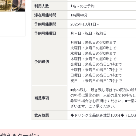
利用人数
1名～
のご予約
滞在可能時間
1時間40分
予約可能期間
2025年10月1日～
予約可能曜日
月～日・祝日・祝前日
月曜日：来店日の翌0時まで
火曜日：来店日の翌0時まで
水曜日：来店日の翌0時まで
木曜日：来店日の翌0時まで
予約締切
金曜日：来店日の当日17時まで
土曜日：来店日の当日17時まで
日曜日：来店日の当日17時まで
祝日 ：来店日の当日17時まで
■食べ残し、焼き残し等はその商品の通
の料理は通常の約一人前の量でお持ちし
補足事項
希望の場合はお声掛けください。■一部
ざいます。ご了承ください。
飲み放題
◆ドリンク全品飲み放題100分◆（L.O.