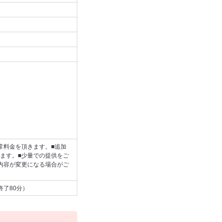
常料金を頂きます。■追加
ます。■少量での提供をご
内容が変更になる場合がご
終了80分）