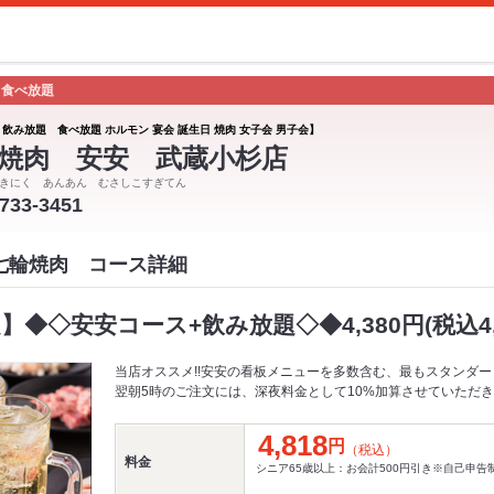
 食べ放題
 飲み放題 食べ放題 ホルモン 宴会 誕生日 焼肉 女子会 男子会】
焼肉 安安 武蔵小杉店
きにく あんあん むさしこすぎてん
-733-3451
 七輪焼肉 コース詳細
】◆◇安安コース+飲み放題◇◆4,380円(税込4,
当店オススメ!!安安の看板メニューを多数含む、最もスタンダー
翌朝5時のご注文には、深夜料金として10%加算させていただ
4,818
円
（税込）
料金
シニア65歳以上：お会計500円引き※自己申告