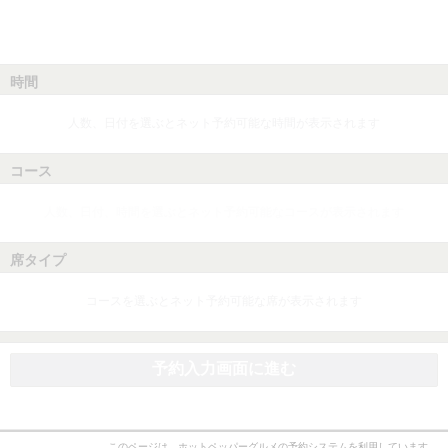
時間
人数、日付を選ぶとネット予約可能な時間が表示されます
コース
人数、日付、時間を選ぶとネット予約可能なコースが表示されます
席タイプ
コースを選ぶとネット予約可能な席が表示されます
予約入力画面に進む
このページは、ホットペッパーグルメの予約システムを利用しています。