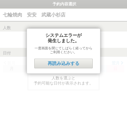
予約内容選択
七輪焼肉 安安 武蔵小杉店
人数
システムエラーが
発生しました。
一度画面を閉じてしばらく経ってから
ご利用ください。
日付
前月
翌月
再読み込みする
月
火
水
木
金
土
日
人数を選ぶと
予約可能な日付が表示されます。