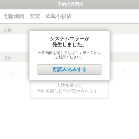
予約内容選択
七輪焼肉 安安 武蔵小杉店
人数
システムエラーが
発生しました。
一度画面を閉じてしばらく経ってから
ご利用ください。
日付
前月
翌月
再読み込みする
月
火
水
木
金
土
日
人数を選ぶと
予約可能な日付が表示されます。