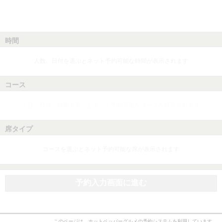
時間
人数、日付を選ぶとネット予約可能な時間が表示されます
コース
人数、日付、時間を選ぶとネット予約可能なコースが表示されます
席タイプ
コースを選ぶとネット予約可能な席が表示されます
予約入力画面に進む
このページは、ホットペッパーグルメの予約システムを利用しています。