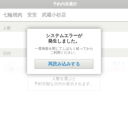
予約内容選択
七輪焼肉 安安 武蔵小杉店
人数
システムエラーが
発生しました。
一度画面を閉じてしばらく経ってから
ご利用ください。
日付
前月
翌月
再読み込みする
月
火
水
木
金
土
日
人数を選ぶと
予約可能な日付が表示されます。