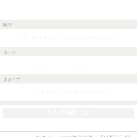
時間
人数、日付を選ぶとネット予約可能な時間が表示されます
コース
人数、日付、時間を選ぶとネット予約可能なコースが表示されます
席タイプ
コースを選ぶとネット予約可能な席が表示されます
予約入力画面に進む
このページは、ホットペッパーグルメの予約システムを利用しています。