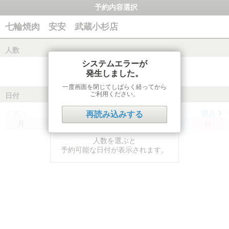
予約内容選択
七輪焼肉 安安 武蔵小杉店
人数
システムエラーが
発生しました。
一度画面を閉じてしばらく経ってから
ご利用ください。
日付
前月
翌月
再読み込みする
月
火
水
木
金
土
日
人数を選ぶと
予約可能な日付が表示されます。