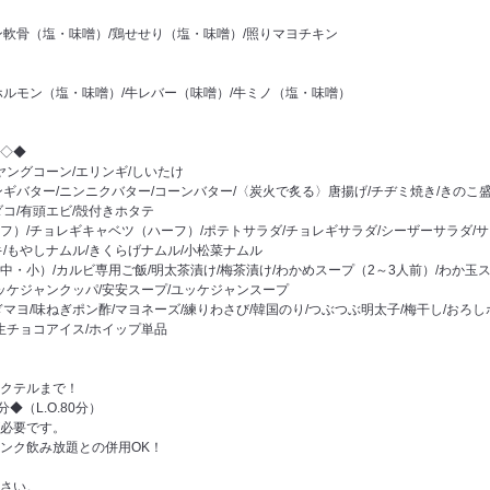
ン軟骨（塩・味噌）/鶏せせり（塩・味噌）/照りマヨチキン
ホルモン（塩・味噌）/牛レバー（味噌）/牛ミノ（塩・味噌）
◇◆
ヤングコーン/エリンギ/しいたけ
ギバター/ニンニクバター/コーンバター/〈炭火で炙る〉唐揚げ/チヂミ焼き/きのこ
コ/有頭エビ/殻付きホタテ
フ）/チョレギキャベツ（ハーフ）/ポテトサラダ/チョレギサラダ/シーザーサラダ/サ
/もやしナムル/きくらげナムル/小松菜ナムル
・小）/カルビ専用ご飯/明太茶漬け/梅茶漬け/わかめスープ（2～3人前）/わか玉
ッケジャンクッパ/安安スープ/ユッケジャンスープ
マヨ/味ねぎポン酢/マヨネーズ/練りわさび/韓国のり/つぶつぶ明太子/梅干し/おろし
生チョコアイス/ホイップ単品
クテルまで！
◆（L.O.80分）
必要です。
ンク飲み放題との併用OK！
さい。