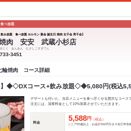
 食べ放題
 飲み放題 食べ放題 ホルモン 宴会 誕生日 焼肉 女子会 男子会】
焼肉 安安 武蔵小杉店
きにく あんあん むさしこすぎてん
-733-3451
 七輪焼肉 コース詳細
】◆◇DXコース+飲み放題◇◆5,080円(税込5,5
デザートも付いた、当店メニューを食べ尽くせる贅沢なコースで
注文には、深夜料金として10%加算させていただきます。
5,588
円
（税込）
料金
シニア65歳以上：お会計500円引き※自己申告