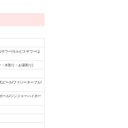
サワー/カルピスサワー/よ
ク・水割り・お湯割り)
気ビール/ファジーネーブル/
イボール/ジンジャーハイボー