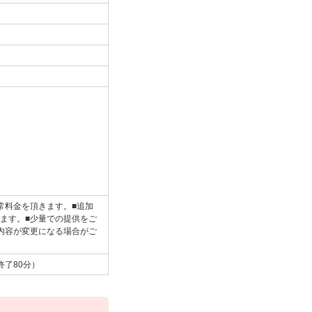
常料金を頂きます。■追加
ます。■少量での提供をご
内容が変更になる場合がご
終了80分）