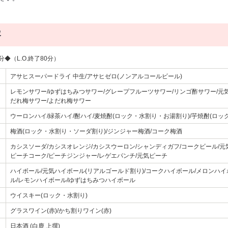
容
◆（L.O.終了80分）
アサヒスーパードライ 中生/アサヒゼロ(ノンアルコールビール)
レモンサワー/ゆずはちみつサワー/グレープフルーツサワー/リンゴ酢サワー/元気
だれ梅サワー/よだれ梅サワー
ウーロンハイ/緑茶ハイ/酎ハイ/麦焼酎(ロック・水割り・お湯割り)/芋焼酎(ロッ
梅酒(ロック・水割り・ソーダ割り)/ジンジャー梅酒/コーク梅酒
カシスソーダ/カシスオレンジ/カシスウーロン/シャンディガフ/コークビール/元
ピーチコーク/ピーチジンジャー/レゲエパンチ/元気ピーチ
ハイボール/元気ハイボール(リアルゴールド割り)/コークハイボール/メロンハ
ル/レモンハイボール/ゆずはちみつハイボール
ウイスキー(ロック・水割り)
グラスワイン(赤)/かち割りワイン(赤)
日本酒 (白鹿 上撰)