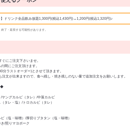
で使えるクーポン
ンク全品飲み放題1,300円(税込1,430円)→1,200円(税込1,320円)♪
・終了・延長する可能性があります。
すぐにご注文下さいませ。
の間にご注文頂けます。
(80分ラストオーダー)とさせて頂きます。
も注文が出来ますので、食べ残し・焼き残しのない量で追加注文をお願いします。
◆
/ヤングカルビ（タレ）/中落カルビ
ス（タレ・塩）/トロカルビ（タレ）
ルビ（塩・味噌）/厚切りブタタン（塩・味噌）
巻き/照りマヨポーク