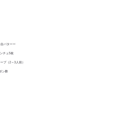
盛合バターー
ンチュ5枚
スープ（2～3人前）
ポン酢