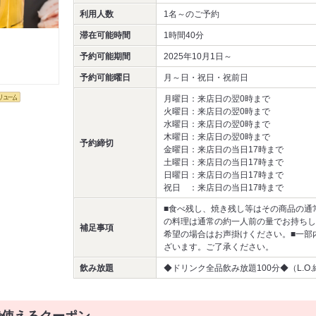
利用人数
1名～
のご予約
滞在可能時間
1時間40分
予約可能期間
2025年10月1日～
予約可能曜日
月～日・祝日・祝前日
月曜日：来店日の翌0時まで
火曜日：来店日の翌0時まで
水曜日：来店日の翌0時まで
木曜日：来店日の翌0時まで
予約締切
金曜日：来店日の当日17時まで
土曜日：来店日の当日17時まで
日曜日：来店日の当日17時まで
祝日 ：来店日の当日17時まで
■食べ残し、焼き残し等はその商品の通
の料理は通常の約一人前の量でお持ちし
補足事項
希望の場合はお声掛けください。■一部
ざいます。ご了承ください。
飲み放題
◆ドリンク全品飲み放題100分◆（L.O.