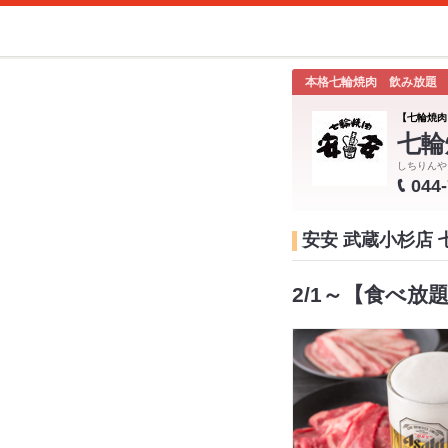
本格七輪焼肉 飲み放題
【七輪焼肉
七輪
しちりんや
044
安安 武蔵小杉店
2/1～【食べ放題