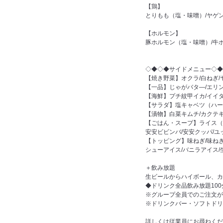
【鶏】
とりもも（塩・味噌）/ヤゲ
【ホルモン】
豚ホルモン（塩・味噌）/牛
◇◆◇◆サイドメニュー◇◆
【焼き野菜】オクラ/白ねぎ/
【一品】じゃがバタ―/エリン
【海鮮】プチ紋甲イカ/イイダ
【サラダ】塩キャベツ（ハー
【漬物】白菜キムチ/カクテキ
【ごはん・スープ】ライス（中
安安ビビンバ/安安クッパ/ユ
【トッピング】味ねぎ/味ねぎ
シューアイス/バニラアイス/
＋飲み放題
生ビールからハイボール、カ
◆ドリンク全品飲み放題100分
※グループ全員でのご注文が
※ドリンクバー・ソフトドリ
詳しくは従業員にお尋ねくだ