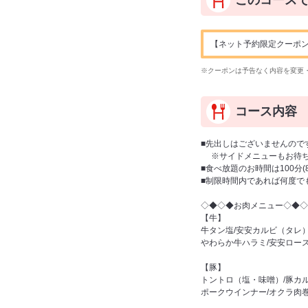
このコース
【ネット予約限定クーポン】ドリ
※クーポンは予告なく内容を変更
コース内容
■先出しはございませんので
※サイドメニューもお待ち
■食べ放題のお時間は100分
■制限時間内であれば何度で
◇◆◇◆お肉メニュー◇◆◇
【牛】
牛タン塩/安安カルビ（タレ）
やわらか牛ハラミ/安安ロー
【豚】
トントロ（塩・味噌）/豚カ
ポークウインナー/オクラ肉