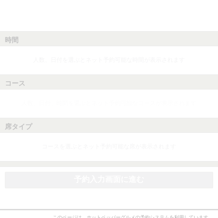
時間
人数、日付を選ぶとネット予約可能な時間が表示されます
コース
人数、日付、時間を選ぶとネット予約可能なコースが表示されます
席タイプ
コースを選ぶとネット予約可能な席が表示されます
予約入力画面に進む
このページは、ホットペッパーグルメの予約システムを利用しています。