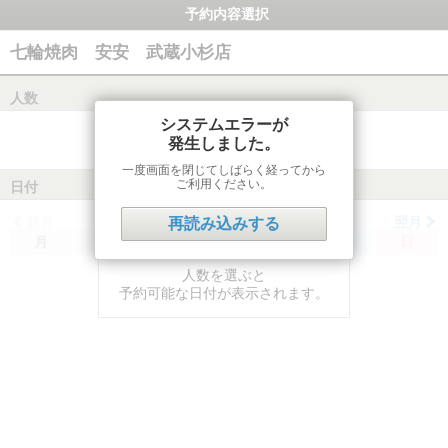
予約内容選択
七輪焼肉 安安 武蔵小杉店
人数
システムエラーが
発生しました。
一度画面を閉じてしばらく経ってから
ご利用ください。
日付
前月
翌月
再読み込みする
月
火
水
木
金
土
日
人数を選ぶと
予約可能な日付が表示されます。