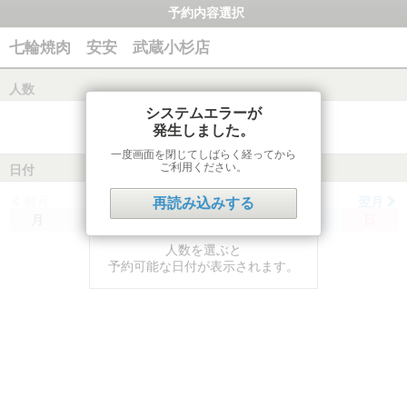
予約内容選択
七輪焼肉 安安 武蔵小杉店
人数
システムエラーが
発生しました。
一度画面を閉じてしばらく経ってから
ご利用ください。
日付
前月
翌月
再読み込みする
月
火
水
木
金
土
日
人数を選ぶと
予約可能な日付が表示されます。