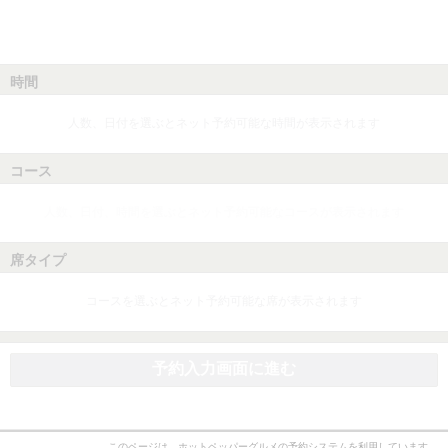
時間
人数、日付を選ぶとネット予約可能な時間が表示されます
コース
人数、日付、時間を選ぶとネット予約可能なコースが表示されます
席タイプ
コースを選ぶとネット予約可能な席が表示されます
予約入力画面に進む
このページは、ホットペッパーグルメの予約システムを利用しています。