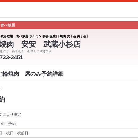
 食べ放題
 飲み放題 食べ放題 ホルモン 宴会 誕生日 焼肉 女子会 男子会】
焼肉 安安 武蔵小杉店
きにく あんあん むさしこすぎてん
-733-3451
 七輪焼肉 席のみ予約詳細
）
約
文により決定
～
のご予約
日・祝日・祝前日