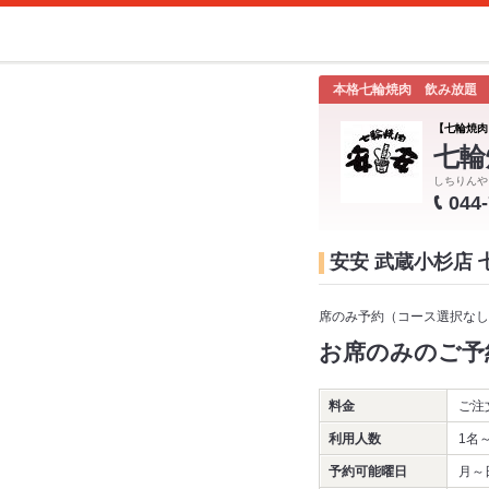
本格七輪焼肉 飲み放題
【七輪焼肉
七輪
しちりんや
044
安安 武蔵小杉店
席のみ予約（コース選択なし
お席のみのご予
料金
ご注
利用人数
1名
予約可能曜日
月～