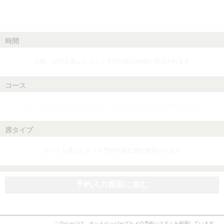
時間
人数、日付を選ぶとネット予約可能な時間が表示されます
コース
人数、日付、時間を選ぶとネット予約可能なコースが表示されます
席タイプ
コースを選ぶとネット予約可能な席が表示されます
予約入力画面に進む
このページは、ホットペッパーグルメの予約システムを利用しています。