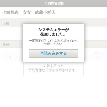
予約内容選択
七輪焼肉 安安 武蔵小杉店
人数
システムエラーが
発生しました。
一度画面を閉じてしばらく経ってから
ご利用ください。
日付
前月
翌月
再読み込みする
月
火
水
木
金
土
日
人数を選ぶと
予約可能な日付が表示されます。