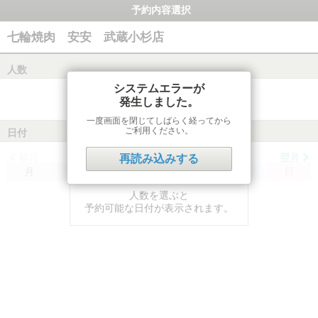
予約内容選択
七輪焼肉 安安 武蔵小杉店
人数
システムエラーが
発生しました。
一度画面を閉じてしばらく経ってから
ご利用ください。
日付
前月
翌月
再読み込みする
月
火
水
木
金
土
日
人数を選ぶと
予約可能な日付が表示されます。