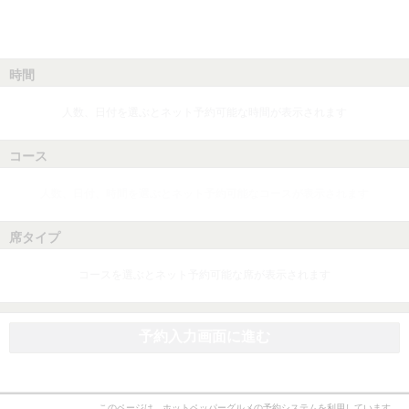
時間
人数、日付を選ぶとネット予約可能な時間が表示されます
コース
人数、日付、時間を選ぶとネット予約可能なコースが表示されます
席タイプ
コースを選ぶとネット予約可能な席が表示されます
予約入力画面に進む
このページは、ホットペッパーグルメの予約システムを利用しています。