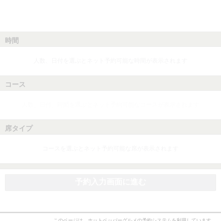
時間
人数、日付を選ぶとネット予約可能な時間が表示されます
コース
人数、日付、時間を選ぶとネット予約可能なコースが表示されます
席タイプ
コースを選ぶとネット予約可能な席が表示されます
予約入力画面に進む
このページは、ホットペッパーグルメの予約システムを利用しています。