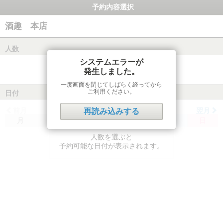
予約内容選択
酒趣 本店
人数
システムエラーが
発生しました。
一度画面を閉じてしばらく経ってから
ご利用ください。
日付
前月
翌月
再読み込みする
月
火
水
木
金
土
日
人数を選ぶと
予約可能な日付が表示されます。