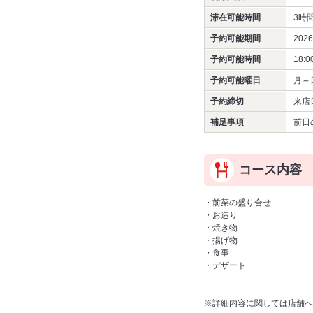
滞在可能時間
3時
予約可能期間
202
予約可能時間
18:0
予約可能曜日
月～
予約締切
来店
補足事項
前日
コース内容
・前菜の盛り合せ
・お造り
・焼き物
・揚げ物
・食事
・デザート
※詳細内容に関しては店舗へ