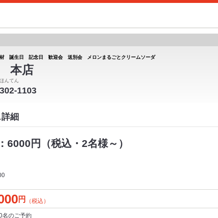
材 誕生日 記念日 歓迎会 送別会 メロンまるごとクリームソーダ
 本店
ほんてん
-302-1103
ス詳細
6000円（税込・2名様～）
00
000
円
（税込）
0名
のご予約