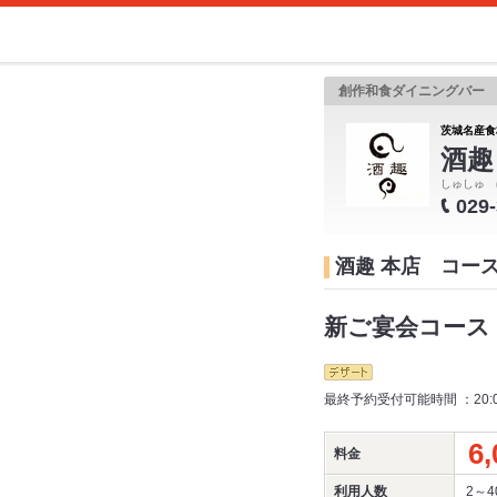
創作和食ダイニングバー
茨城名産食
酒趣
しゅしゅ 
029
酒趣 本店 コー
新ご宴会コース：
最終予約受付可能時間 ：20:
6,
料金
利用人数
2～4