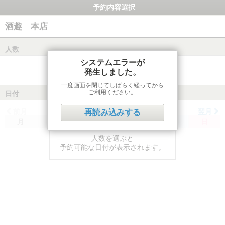
予約内容選択
酒趣 本店
人数
システムエラーが
発生しました。
一度画面を閉じてしばらく経ってから
ご利用ください。
日付
前月
翌月
再読み込みする
月
火
水
木
金
土
日
人数を選ぶと
予約可能な日付が表示されます。