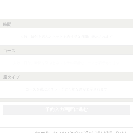
時間
人数、日付を選ぶとネット予約可能な時間が表示されます
コース
人数、日付、時間を選ぶとネット予約可能なコースが表示されます
席タイプ
コースを選ぶとネット予約可能な席が表示されます
予約入力画面に進む
このページは、ホットペッパーグルメの予約システムを利用しています。