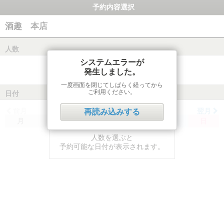
予約内容選択
酒趣 本店
人数
システムエラーが
発生しました。
一度画面を閉じてしばらく経ってから
ご利用ください。
日付
前月
翌月
再読み込みする
月
火
水
木
金
土
日
人数を選ぶと
予約可能な日付が表示されます。