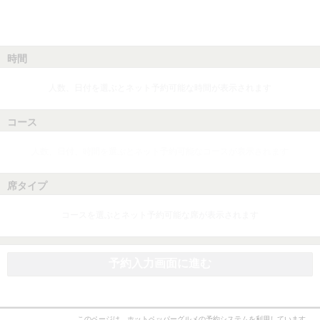
時間
人数、日付を選ぶとネット予約可能な時間が表示されます
コース
人数、日付、時間を選ぶとネット予約可能なコースが表示されます
席タイプ
コースを選ぶとネット予約可能な席が表示されます
予約入力画面に進む
このページは、ホットペッパーグルメの予約システムを利用しています。