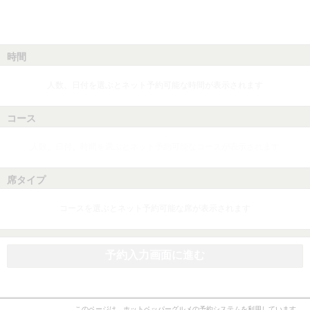
時間
人数、日付を選ぶとネット予約可能な時間が表示されます
コース
人数、日付、時間を選ぶとネット予約可能なコースが表示されます
席タイプ
コースを選ぶとネット予約可能な席が表示されます
予約入力画面に進む
このページは、ホットペッパーグルメの予約システムを利用しています。