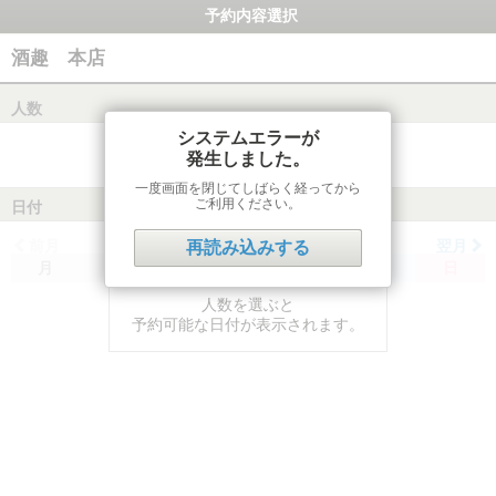
予約内容選択
酒趣 本店
人数
システムエラーが
発生しました。
一度画面を閉じてしばらく経ってから
ご利用ください。
日付
前月
翌月
再読み込みする
月
火
水
木
金
土
日
人数を選ぶと
予約可能な日付が表示されます。