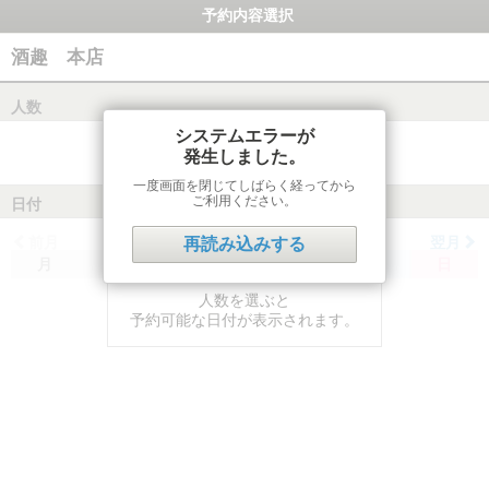
予約内容選択
酒趣 本店
人数
システムエラーが
発生しました。
一度画面を閉じてしばらく経ってから
ご利用ください。
日付
前月
翌月
再読み込みする
月
火
水
木
金
土
日
人数を選ぶと
予約可能な日付が表示されます。