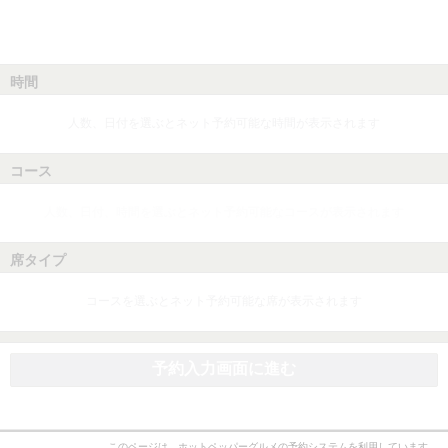
時間
人数、日付を選ぶとネット予約可能な時間が表示されます
コース
人数、日付、時間を選ぶとネット予約可能なコースが表示されます
席タイプ
コースを選ぶとネット予約可能な席が表示されます
予約入力画面に進む
このページは、ホットペッパーグルメの予約システムを利用しています。