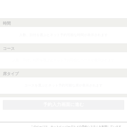
時間
人数、日付を選ぶとネット予約可能な時間が表示されます
コース
人数、日付、時間を選ぶとネット予約可能なコースが表示されます
席タイプ
コースを選ぶとネット予約可能な席が表示されます
予約入力画面に進む
このページは、ホットペッパーグルメの予約システムを利用しています。