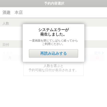
予約内容選択
酒趣 本店
人数
システムエラーが
発生しました。
一度画面を閉じてしばらく経ってから
ご利用ください。
日付
前月
翌月
再読み込みする
月
火
水
木
金
土
日
人数を選ぶと
予約可能な日付が表示されます。