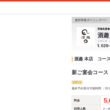
創作和食ダイニングバー
茨城名産食
酒趣
しゅしゅ 
029
酒趣 本店 コー
新ご宴会コース：
最終予約受付可能時間 ：20:
5,
料金
利用人数
2～4