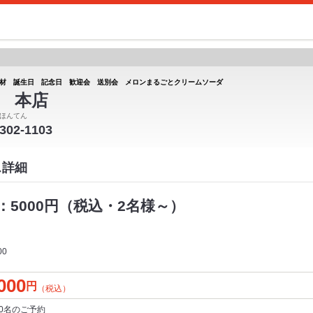
材 誕生日 記念日 歓迎会 送別会 メロンまるごとクリームソーダ
 本店
ほんてん
-302-1103
ス詳細
5000円（税込・2名様～）
00
000
円
（税込）
0名
のご予約