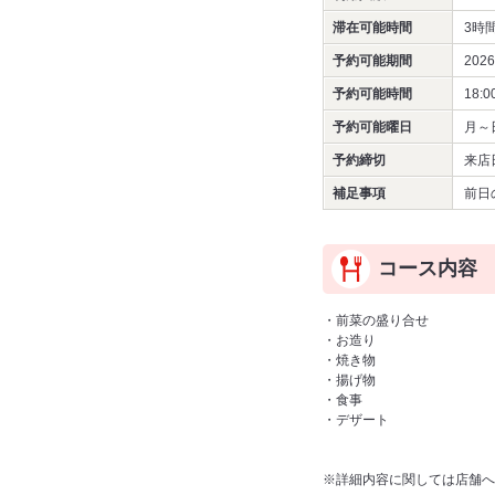
滞在可能時間
3時
予約可能期間
202
予約可能時間
18:0
予約可能曜日
月～
予約締切
来店
補足事項
前日
コース内容
・前菜の盛り合せ
・お造り
・焼き物
・揚げ物
・食事
・デザート
※詳細内容に関しては店舗へ