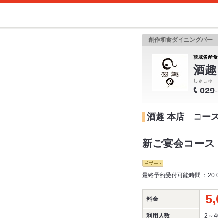
創作和食ダイニングバー
茨城名産食
酒趣
しゅしゅ 
029
酒趣 本店 コー
新ご宴会コース：
最終予約受付可能時間 ：20:
5,
料金
利用人数
2～4