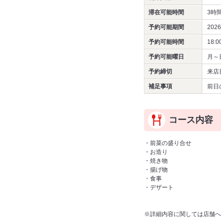
滞在可能時間
3時
予約可能期間
202
予約可能時間
18:0
予約可能曜日
月～
予約締切
来店
補足事項
前日
コース内容
・前菜の盛り合せ
・お造り
・焼き物
・揚げ物
・食事
・デザート
※詳細内容に関しては店舗へ