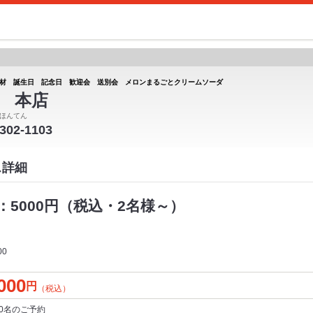
材 誕生日 記念日 歓迎会 送別会 メロンまるごとクリームソーダ
 本店
ほんてん
-302-1103
ス詳細
5000円（税込・2名様～）
00
000
円
（税込）
0名
のご予約