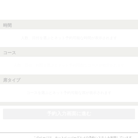
時間
人数、日付を選ぶとネット予約可能な時間が表示されます
コース
人数、日付、時間を選ぶとネット予約可能なコースが表示されます
席タイプ
コースを選ぶとネット予約可能な席が表示されます
予約入力画面に進む
このページは、ホットペッパーグルメの予約システムを利用しています。