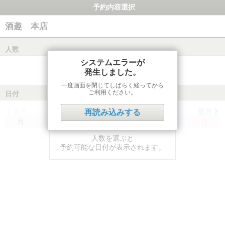
予約内容選択
酒趣 本店
人数
システムエラーが
発生しました。
一度画面を閉じてしばらく経ってから
ご利用ください。
日付
前月
翌月
再読み込みする
月
火
水
木
金
土
日
人数を選ぶと
予約可能な日付が表示されます。