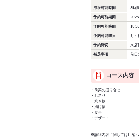
滞在可能時間
3時
予約可能期間
202
予約可能時間
18:0
予約可能曜日
月～
予約締切
来店
補足事項
前日
コース内容
・前菜の盛り合せ
・お造り
・焼き物
・揚げ物
・食事
・デザート
※詳細内容に関しては店舗へ