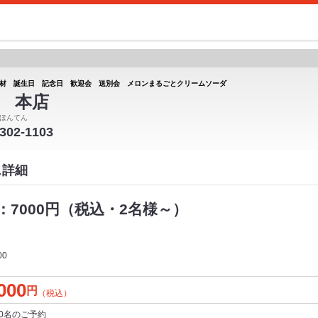
材 誕生日 記念日 歓迎会 送別会 メロンまるごとクリームソーダ
 本店
ほんてん
-302-1103
ス詳細
7000円（税込・2名様～）
00
000
円
（税込）
0名
のご予約