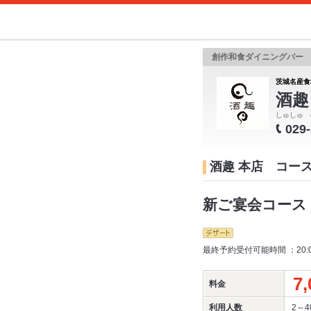
創作和食ダイニングバー
茨城名産食
酒趣
しゅしゅ 
029
酒趣 本店 コー
新ご宴会コース：
最終予約受付可能時間 ：20:
7,
料金
利用人数
2～4