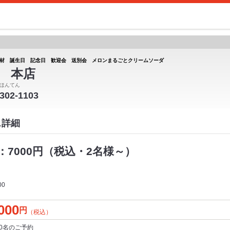
材 誕生日 記念日 歓迎会 送別会 メロンまるごとクリームソーダ
 本店
ほんてん
-302-1103
ス詳細
7000円（税込・2名様～）
00
000
円
（税込）
0名
のご予約