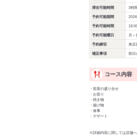
滞在可能時間
3時
予約可能期間
202
予約可能時間
18:0
予約可能曜日
月～
予約締切
来店
補足事項
前日
コース内容
・前菜の盛り合せ
・お造り
・焼き物
・揚げ物
・食事
・デザート
※詳細内容に関しては店舗へ