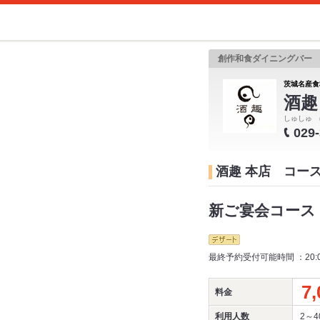
創作和食ダイニングバー
茨城名産食
酒趣
しゅしゅ 
029
酒趣 本店 コー
新ご宴会コース：
最終予約受付可能時間 ：20:
7,
料金
利用人数
2～4