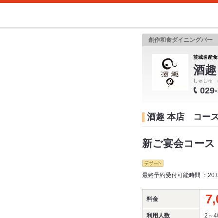
創作和食ダイニングバー
茨城名産食
酒趣
しゅしゅ 
029
酒趣 本店 コー
新ご宴会コース：
最終予約受付可能時間 ：20:
7,
料金
利用人数
2～4