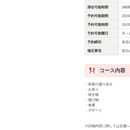
滞在可能時間
3時
予約可能期間
202
予約可能時間
18:0
予約可能曜日
月～
予約締切
来店
補足事項
前日
コース内容
・前菜の盛り合せ
・お造り
・焼き物
・揚げ物
・食事
・デザート
※詳細内容に関しては店舗へ