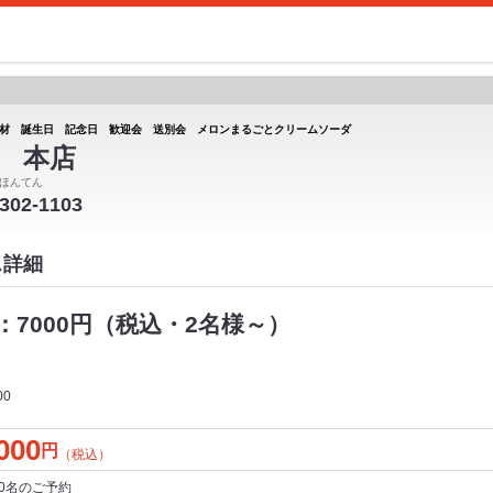
材 誕生日 記念日 歓迎会 送別会 メロンまるごとクリームソーダ
 本店
ほんてん
-302-1103
ス詳細
7000円（税込・2名様～）
00
000
円
（税込）
0名
のご予約