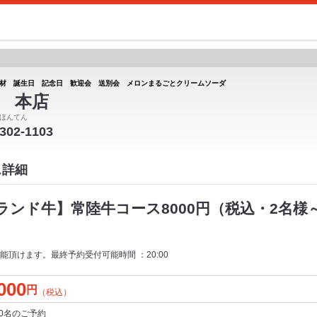
材 誕生日 記念日 歓迎会 送別会 メロンまるごとクリームソーダ
 本店
ほんてん
-302-1103
ス詳細
ランド牛】常陸牛コース8000円（税込・2名様
頂けます。最終予約受付可能時間 ：20:00
000
円
（税込）
0名
のご予約