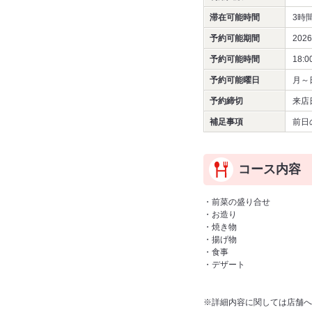
滞在可能時間
3時
予約可能期間
202
予約可能時間
18:0
予約可能曜日
月～
予約締切
来店
補足事項
前日
コース内容
・前菜の盛り合せ
・お造り
・焼き物
・揚げ物
・食事
・デザート
※詳細内容に関しては店舗へ