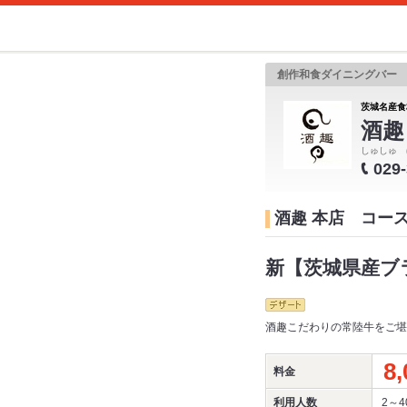
創作和食ダイニングバー
茨城名産食
酒趣
しゅしゅ 
029
酒趣 本店 コー
新【茨城県産ブ
酒趣こだわりの常陸牛をご堪能
8,
料金
利用人数
2～4