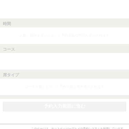
時間
人数、日付を選ぶとネット予約可能な時間が表示されます
コース
人数、日付、時間を選ぶとネット予約可能なコースが表示されます
席タイプ
コースを選ぶとネット予約可能な席が表示されます
予約入力画面に進む
このページは、ホットペッパーグルメの予約システムを利用しています。