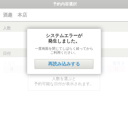
予約内容選択
酒趣 本店
人数
システムエラーが
発生しました。
一度画面を閉じてしばらく経ってから
ご利用ください。
日付
前月
翌月
再読み込みする
月
火
水
木
金
土
日
人数を選ぶと
予約可能な日付が表示されます。