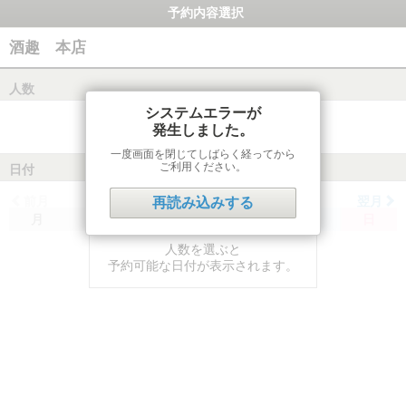
予約内容選択
酒趣 本店
人数
システムエラーが
発生しました。
一度画面を閉じてしばらく経ってから
ご利用ください。
日付
前月
翌月
再読み込みする
月
火
水
木
金
土
日
人数を選ぶと
予約可能な日付が表示されます。