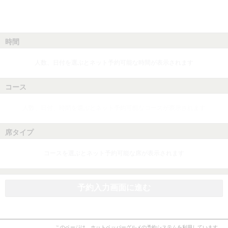
時間
人数、日付を選ぶとネット予約可能な時間が表示されます
コース
人数、日付、時間を選ぶとネット予約可能なコースが表示されます
席タイプ
コースを選ぶとネット予約可能な席が表示されます
予約入力画面に進む
このページは、ホットペッパーグルメの予約システムを利用しています。