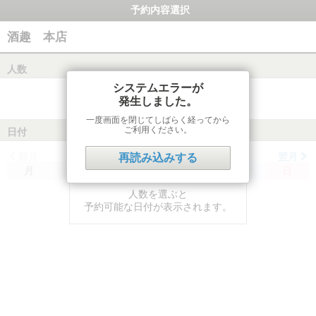
予約内容選択
酒趣 本店
人数
システムエラーが
発生しました。
一度画面を閉じてしばらく経ってから
ご利用ください。
日付
前月
翌月
再読み込みする
月
火
水
木
金
土
日
人数を選ぶと
予約可能な日付が表示されます。