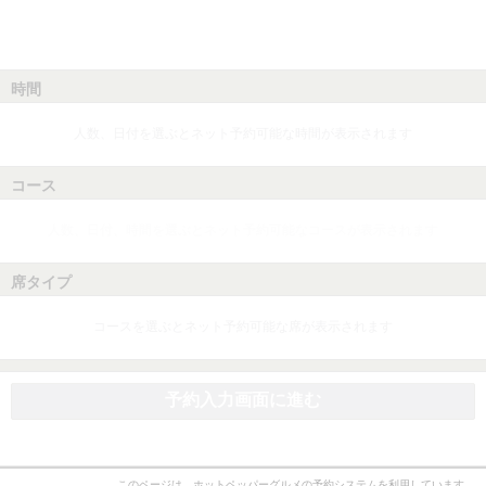
時間
人数、日付を選ぶとネット予約可能な時間が表示されます
コース
人数、日付、時間を選ぶとネット予約可能なコースが表示されます
席タイプ
コースを選ぶとネット予約可能な席が表示されます
予約入力画面に進む
このページは、ホットペッパーグルメの予約システムを利用しています。