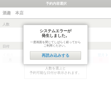
予約内容選択
酒趣 本店
人数
システムエラーが
発生しました。
一度画面を閉じてしばらく経ってから
ご利用ください。
日付
前月
翌月
再読み込みする
月
火
水
木
金
土
日
人数を選ぶと
予約可能な日付が表示されます。