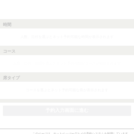
時間
人数、日付を選ぶとネット予約可能な時間が表示されます
コース
人数、日付、時間を選ぶとネット予約可能なコースが表示されます
席タイプ
コースを選ぶとネット予約可能な席が表示されます
予約入力画面に進む
このページは、ホットペッパーグルメの予約システムを利用しています。