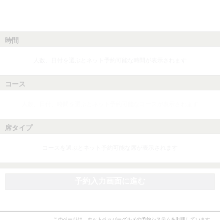
時間
人数、日付を選ぶとネット予約可能な時間が表示されます
コース
人数、日付、時間を選ぶとネット予約可能なコースが表示されます
席タイプ
コースを選ぶとネット予約可能な席が表示されます
予約入力画面に進む
このページは、ホットペッパーグルメの予約システムを利用しています。