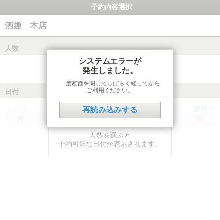
予約内容選択
酒趣 本店
人数
システムエラーが
発生しました。
一度画面を閉じてしばらく経ってから
ご利用ください。
日付
前月
翌月
再読み込みする
月
火
水
木
金
土
日
人数を選ぶと
予約可能な日付が表示されます。