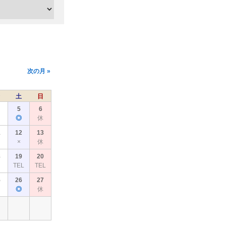
次の月 »
土
日
5
6
◎
休
1
12
13
×
休
8
19
20
TEL
TEL
5
26
27
◎
休