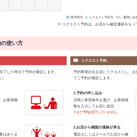
◎
即予約可
□
リクエスト予約可
TEL
要問い合
※ リクエスト予約は、お店から確定連絡をもっ
約の使い方
リクエスト予約
完了した時点で予約が確定します。
予約希望日をお店にリクエストし、お
い。
てご予約が確定します。
1.予約の申し込み
、お客情報
日時と希望条件を選び、お客様情
報を入力してお店に送信。
※まだ予約は完了していません。
2.お店から確認の連絡が来る
要はありま
電話もしくはメールでお店から確