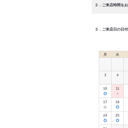
２．ご来店時間をお
３．ご来店日の日付
月
火
3
4
10
11
◎
×
17
18
休
◎
24
25
◎
◎