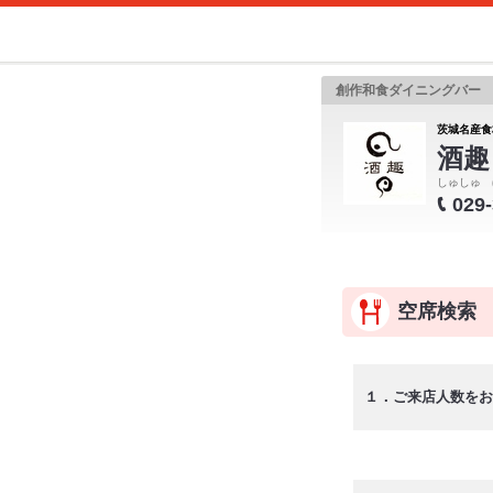
創作和食ダイニングバー
茨城名産食
酒趣
しゅしゅ 
029
空席検索
１．ご来店人数をお