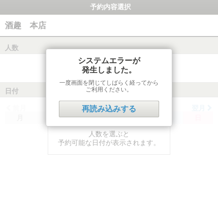
予約内容選択
酒趣 本店
人数
システムエラーが
発生しました。
一度画面を閉じてしばらく経ってから
ご利用ください。
日付
前月
翌月
再読み込みする
月
火
水
木
金
土
日
人数を選ぶと
予約可能な日付が表示されます。