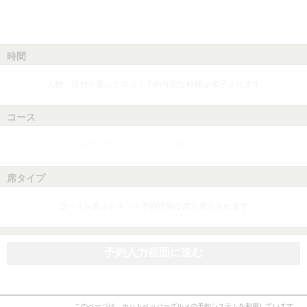
時間
人数、日付を選ぶとネット予約可能な時間が表示されます
コース
人数、日付、時間を選ぶとネット予約可能なコースが表示されます
席タイプ
コースを選ぶとネット予約可能な席が表示されます
予約入力画面に進む
このページは、ホットペッパーグルメの予約システムを利用しています。