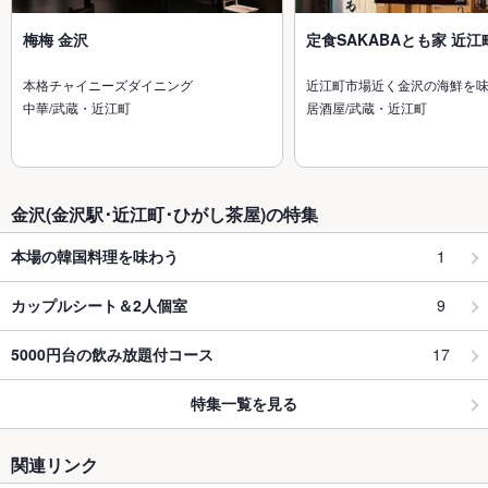
梅梅 金沢
定食SAKABAとも家 近江
本格チャイニーズダイニング
近江町市場近く金沢の海鮮を
中華/武蔵・近江町
居酒屋/武蔵・近江町
金沢(金沢駅･近江町･ひがし茶屋)の特集
1
本場の韓国料理を味わう
9
カップルシート＆2人個室
17
5000円台の飲み放題付コース
特集一覧を見る
関連リンク