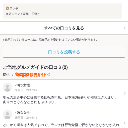
ランチ
来店シーン：家族・子供と
すべての口コミを見る
※表示されているコースは、現在予約を受け付けていない場合があります。
口コミを投稿する
ご当地グルメガイドの口コミ(2)
提供 ：
70代/女性
来店日：2017/09
地元の魚介中心に提供する回転寿司店。日本海3種盛りや能登塩ざんまい、
炙りのどぐろなどどれもぷりぷり。
40代/女性
来店日：2015/12
とにかく週末は人気ですので、ランチは行列覚悟で行かないとなかなか入れ