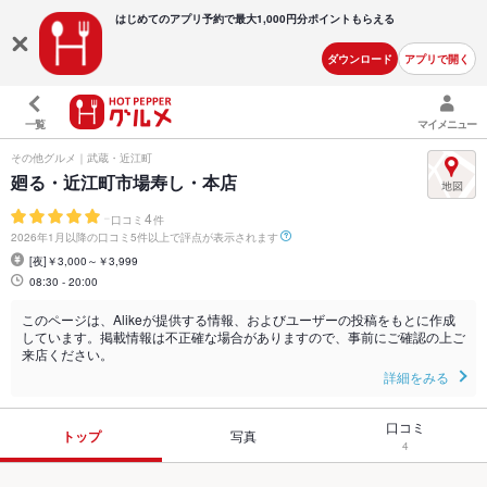
はじめてのアプリ予約で最大
1,000円分ポイントもらえる
ダウンロード
アプリで開く
一覧
マイメニュー
その他グルメ｜武蔵・近江町
廻る・近江町市場寿し・本店
-
4
口コミ
件
2026年1月以降の口コミ5件以上で評点が表示されます
[夜]￥3,000～￥3,999
08:30 - 20:00
このページは、Alikeが提供する情報、およびユーザーの投稿をもとに作成
しています。掲載情報は不正確な場合がありますので、事前にご確認の上ご
来店ください。
詳細をみる
口コミ
トップ
写真
4