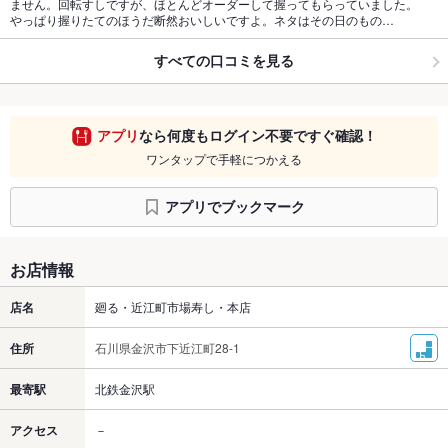
ません。回転すしですが、ほとんどオーダーして握ってもらっていました。
やっぱり握りたてのほうだ断然おいしいですよ。ネタはその日のもの…
すべての口コミを見る
アプリ
なら何度もログイン不要ですぐ確認！
ワンタップで手軽につかえる
アプリでブックマーク
お店情報
店名
廻る・近江町市場寿し・本店
住所
石川県金沢市下近江町28-1
最寄駅
北鉄金沢駅
アクセス
－