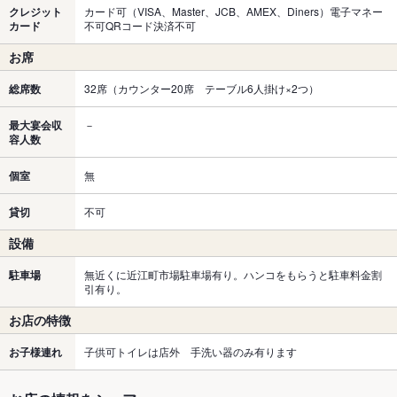
クレジット
カード可（VISA、Master、JCB、AMEX、Diners）電子マネー
カード
不可QRコード決済不可
お席
総席数
32席（カウンター20席 テーブル6人掛け×2つ）
最大宴会収
－
容人数
個室
無
貸切
不可
設備
駐車場
無近くに近江町市場駐車場有り。ハンコをもらうと駐車料金割
引有り。
お店の特徴
お子様連れ
子供可トイレは店外 手洗い器のみ有ります