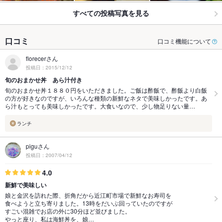
すべての投稿写真を見る
口コミ
口コミ機能について
florecerさん
投稿日：2015/12/12
旬のおまかせ丼 あら汁付き
旬のおまかせ丼１８８０円をいただきました。ご飯は酢飯で、酢飯より白飯
の方が好きなのですが、いろんな種類の新鮮なネタで美味しかったです。あ
ら汁もとっても美味しかったです。大食いなので、少し物足りない量…
ランチ
piguさん
投稿日：2007/04/12
4.0
新鮮で美味しい
娘と金沢を訪れた際、折角だから近江町市場で新鮮なお寿司を
食べようと立ち寄りました。13時をだいぶ回っていたのですが
すごい混雑でお店の外に30分ほど並びました。
やっと座り、私は海鮮丼を、娘…