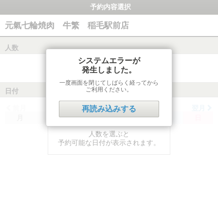
予約内容選択
元氣七輪焼肉 牛繁 稲毛駅前店
人数
システムエラーが
発生しました。
一度画面を閉じてしばらく経ってから
ご利用ください。
日付
前月
翌月
再読み込みする
月
火
水
木
金
土
日
人数を選ぶと
予約可能な日付が表示されます。