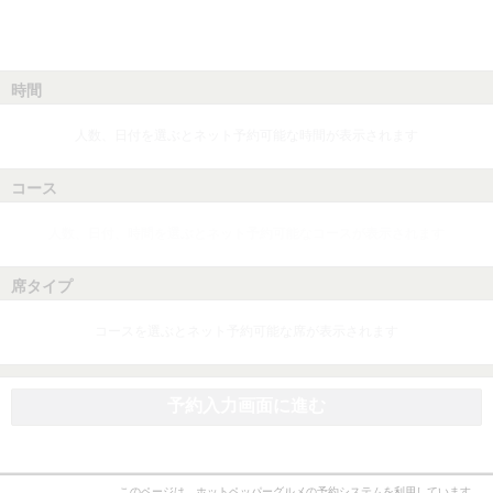
時間
人数、日付を選ぶとネット予約可能な時間が表示されます
コース
人数、日付、時間を選ぶとネット予約可能なコースが表示されます
席タイプ
コースを選ぶとネット予約可能な席が表示されます
予約入力画面に進む
このページは、ホットペッパーグルメの予約システムを利用しています。